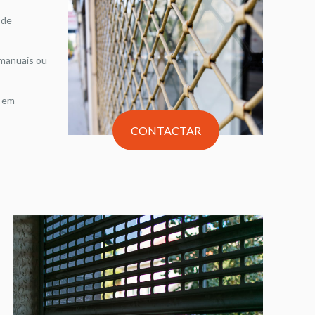
 de
 manuais ou
s em
CONTACTAR