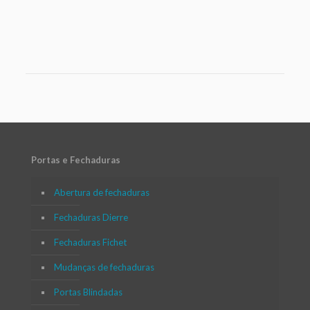
Portas e Fechaduras
Abertura de fechaduras
Fechaduras Dierre
Fechaduras Fichet
Mudanças de fechaduras
Portas Blindadas