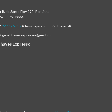
R. de Santo Eloy 29E, Pontinha
675-175 Lisboa
927 476 607
(Chamada para rede móvel nacional)
geralchavesexpresso@gmail.com
Chaves Expresso