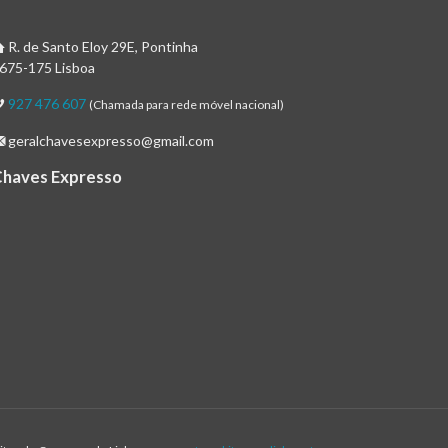
R. de Santo Eloy 29E, Pontinha
675-175 Lisboa
927 476 607
(Chamada para rede móvel nacional)
geralchavesexpresso@gmail.com
Chaves Expresso