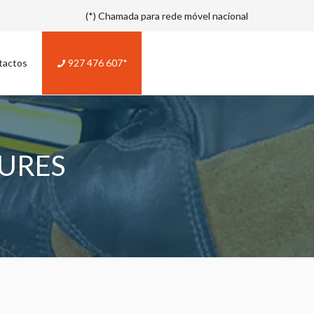
(*) Chamada para rede móvel nacional
tactos
927 476 607*
URES