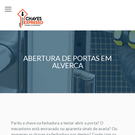
ABERTURA DE PORTAS EM
ALVERCA
Partiu a chave na fechadura a tentar abrir a porta? O
mecanismo está encravado ou aparenta sinais de avaria? Ou
esqueceu as chaves na fechadura por dentro? Conte com os